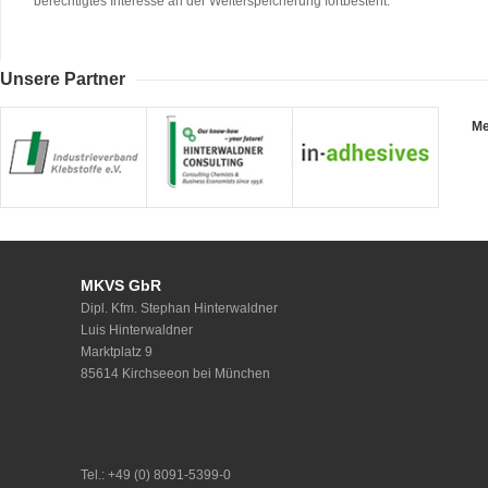
berechtigtes Interesse an der Weiterspeicherung fortbesteht.
Unsere Partner
Me
MKVS GbR
Dipl. Kfm. Stephan Hinterwaldner
Luis Hinterwaldner
Marktplatz 9
85614 Kirchseeon bei München
Tel.: +49 (0) 8091-5399-0