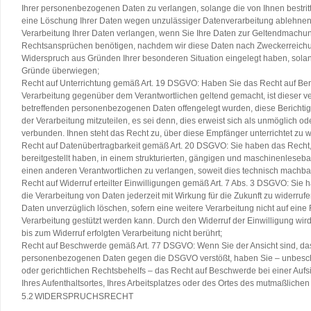
Ihrer personenbezogenen Daten zu verlangen, solange die von Ihnen bestritte
eine Löschung Ihrer Daten wegen unzulässiger Datenverarbeitung ablehnen
Verarbeitung Ihrer Daten verlangen, wenn Sie Ihre Daten zur Geltendmachu
Rechtsansprüchen benötigen, nachdem wir diese Daten nach Zweckerreichu
Widerspruch aus Gründen Ihrer besonderen Situation eingelegt haben, solang
Gründe überwiegen;
Recht auf Unterrichtung gemäß Art. 19 DSGVO: Haben Sie das Recht auf Be
Verarbeitung gegenüber dem Verantwortlichen geltend gemacht, ist dieser ver
betreffenden personenbezogenen Daten offengelegt wurden, diese Berichti
der Verarbeitung mitzuteilen, es sei denn, dies erweist sich als unmöglich 
verbunden. Ihnen steht das Recht zu, über diese Empfänger unterrichtet zu 
Recht auf Datenübertragbarkeit gemäß Art. 20 DSGVO: Sie haben das Recht
bereitgestellt haben, in einem strukturierten, gängigen und maschinenleseba
einen anderen Verantwortlichen zu verlangen, soweit dies technisch machbar 
Recht auf Widerruf erteilter Einwilligungen gemäß Art. 7 Abs. 3 DSGVO: Sie h
die Verarbeitung von Daten jederzeit mit Wirkung für die Zukunft zu widerrufe
Daten unverzüglich löschen, sofern eine weitere Verarbeitung nicht auf eine
Verarbeitung gestützt werden kann. Durch den Widerruf der Einwilligung wir
bis zum Widerruf erfolgten Verarbeitung nicht berührt;
Recht auf Beschwerde gemäß Art. 77 DSGVO: Wenn Sie der Ansicht sind, dass
personenbezogenen Daten gegen die DSGVO verstößt, haben Sie – unbescha
oder gerichtlichen Rechtsbehelfs – das Recht auf Beschwerde bei einer Aufs
Ihres Aufenthaltsortes, Ihres Arbeitsplatzes oder des Ortes des mutmaßlichen
5.2
WIDERSPRUCHSRECHT