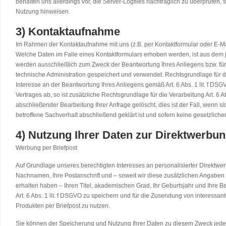
behalten uns allerdings vor, die Server-Logfiles nachträglich zu überprüfen, 
Nutzung hinweisen.
3) Kontaktaufnahme
Im Rahmen der Kontaktaufnahme mit uns (z.B. per Kontaktformular oder E-
Welche Daten im Falle eines Kontaktformulars erhoben werden, ist aus dem j
werden ausschließlich zum Zweck der Beantwortung Ihres Anliegens bzw. fü
technische Administration gespeichert und verwendet. Rechtsgrundlage für di
Interesse an der Beantwortung Ihres Anliegens gemäß Art. 6 Abs. 1 lit. f DSG
Vertrages ab, so ist zusätzliche Rechtsgrundlage für die Verarbeitung Art. 6 
abschließender Bearbeitung Ihrer Anfrage gelöscht, dies ist der Fall, wenn
betroffene Sachverhalt abschließend geklärt ist und sofern keine gesetzlic
4) Nutzung Ihrer Daten zur Direktwerbu
Werbung per Briefpost
Auf Grundlage unseres berechtigten Interesses an personalisierter Direktwer
Nachnamen, Ihre Postanschrift und – soweit wir diese zusätzlichen Angabe
erhalten haben – Ihren Titel, akademischen Grad, Ihr Geburtsjahr und Ihre
Art. 6 Abs. 1 lit. f DSGVO zu speichern und für die Zusendung von interess
Produkten per Briefpost zu nutzen.
Sie können der Speicherung und Nutzung Ihrer Daten zu diesem Zweck jeder