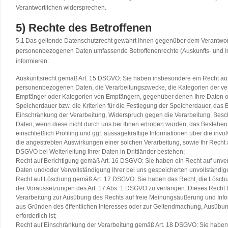
Verantwortlichen widersprechen.
5) Rechte des Betroffenen
5.1
Das geltende Datenschutzrecht gewährt Ihnen gegenüber dem Verantwortli
personenbezogenen Daten umfassende Betroffenenrechte (Auskunfts- und Int
informieren:
Auskunftsrecht gemäß Art. 15 DSGVO: Sie haben insbesondere ein Recht auf 
personenbezogenen Daten, die Verarbeitungszwecke, die Kategorien der ve
Empfänger oder Kategorien von Empfängern, gegenüber denen Ihre Daten of
Speicherdauer bzw. die Kriterien für die Festlegung der Speicherdauer, das
Einschränkung der Verarbeitung, Widerspruch gegen die Verarbeitung, Beschw
Daten, wenn diese nicht durch uns bei Ihnen erhoben wurden, das Bestehen
einschließlich Profiling und ggf. aussagekräftige Informationen über die invo
die angestrebten Auswirkungen einer solchen Verarbeitung, sowie Ihr Recht 
DSGVO bei Weiterleitung Ihrer Daten in Drittländer bestehen;
Recht auf Berichtigung gemäß Art. 16 DSGVO: Sie haben ein Recht auf unverz
Daten und/oder Vervollständigung Ihrer bei uns gespeicherten unvollständig
Recht auf Löschung gemäß Art. 17 DSGVO: Sie haben das Recht, die Lösch
der Voraussetzungen des Art. 17 Abs. 1 DSGVO zu verlangen. Dieses Recht 
Verarbeitung zur Ausübung des Rechts auf freie Meinungsäußerung und Informa
aus Gründen des öffentlichen Interesses oder zur Geltendmachung, Ausübu
erforderlich ist;
Recht auf Einschränkung der Verarbeitung gemäß Art. 18 DSGVO: Sie haben 