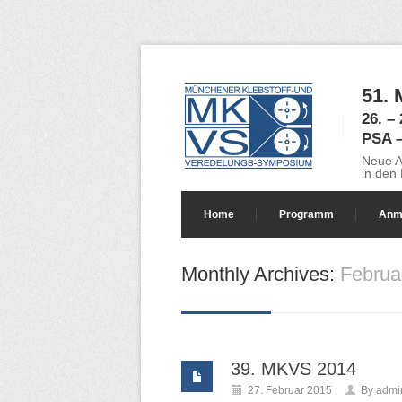
51.
26. –
PSA –
Neue A
in den
Home
Programm
Anm
Monthly Archives:
Februa
39. MKVS 2014
27. Februar 2015
By
admi